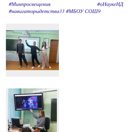
#Минпросвещения #оНаукеНД
#навигаторыдетства33 #МБОУ СОШ9