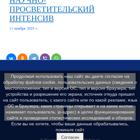
ПРОСВЕТИТЕЛЬСКИЙ
ИНТЕНСИВ
11 ноября 2025 г.
Продолжая использовать наш сайт, вы даете согласие на
Контакты
Сведения об образ
обработку файлов cookie, пользовательских данных (сведения о
местоположении; тип и версия ОС; тип и версия Браузера; тип
устройства и разрешение его экрана; источник откуда пришел
на сайт пользователь; с какого сайта или по какой рекламе; язык
ОС и Браузера; какие страницы открывает и на какие кнопки
Реквизиты
Противодейс
нажимает пользователь; ip-адрес) в целях функционирования
сайта и проведения статистических исследований и обзоров.
Если вы не хотите, чтобы ваши данные обрабатывались,
покиньте сайт.
Согласен
© Конструктор сайтов
Nubex.ru