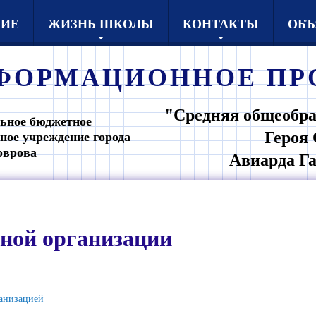
НИЕ
ЖИЗНЬ ШКОЛЫ
КОНТАКТЫ
ОБЪ
ФОРМАЦИОННОЕ
ПР
"Средняя общеобра
ьное бюджетное
Героя 
ное учреждение города
оврова
Авиарда Г
ьной организации
ганизацией