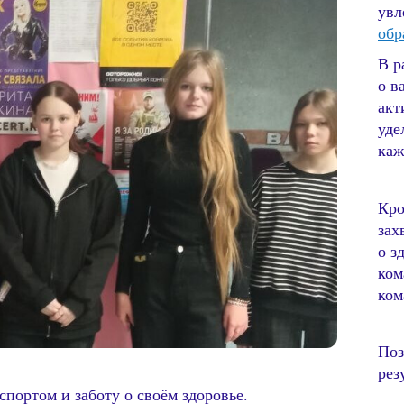
увл
обр
В р
о в
акт
уде
каж
Кро
зах
о з
ком
ком
Поз
рез
портом и заботу о своём здоровье.