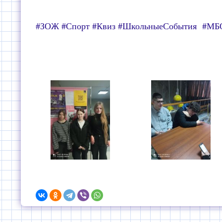
#ЗОЖ #Спорт #Квиз #ШкольныеСобытия #М