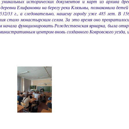
уникальных исторических документов и карт из архива древ
еревни Елифановки на берегу реки Клязьмы, познакомила детей 
32/33 г., а следовательно, нашему городу уже 485 лет. В 156
ия стало монастырским селом. За это время оно превратилось
нем начала функционировать Рождественская ярмарка, была откр
инистративным центром вновь созданного Ковровского уезда, и с