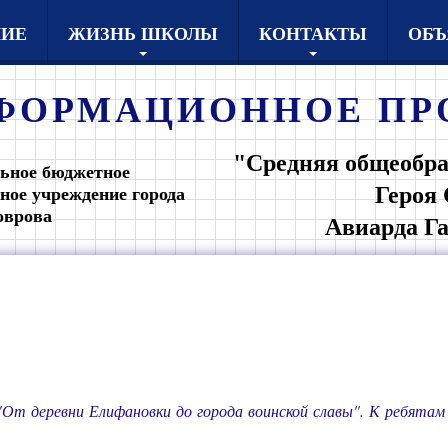
НИЕ
ЖИЗНЬ ШКОЛЫ
КОНТАКТЫ
ОБЪ
ФОРМАЦИОННОЕ
ПР
"Средняя общеобра
ьное бюджетное
Героя 
ное учреждение города
оврова
Авиарда Г
"От деревни Елифановки до города воинской славы"
.
К ребятам 