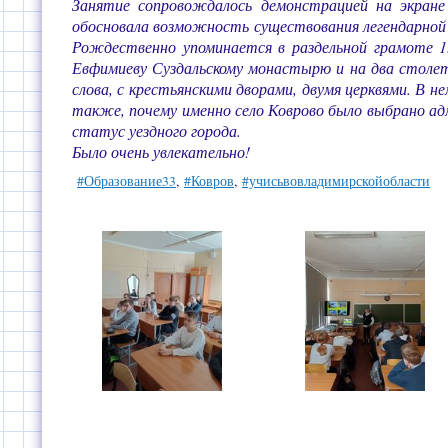
Занятие сопровождалось демонстрацией на экране 
обосновала возможность существования легендарной д
Рождественно упоминается в раздельной грамоте 15
Евфимиеву Суздальскому монастырю и на два столет
слова, с крестьянскими дворами, двумя церквями. В 
также, почему именно село Коврово было выбрано адм
статус уездного города.
Было очень увлекательно!
#Образование33
,
#Ковров
,
#учисьвовладимирскойобласти