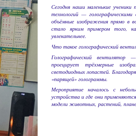
Сегодня наши маленькие ученики 
технологий — голографическими
объёмные изображения прямо в во
стало ярким примером того, к
увлекательнее.
Что такое голографический венти
Голографический вентилятор —
проецирует трёхмерные изоб
светодиодных лопастей. Благодар
«парящей» голограммы.
Мероприятие началось с небол
устройства и где они применяютс
модели животных, растений, план