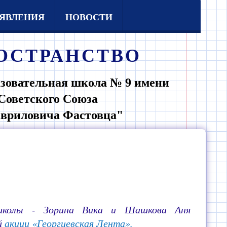
ЯВЛЕНИЯ
НОВОСТИ
ОСТРАНСТВО
зовательная школа № 9 имени
Советского Союза
авриловича Фастовца"
школы - Зорина Вика и Шашкова Аня
й
акции «Георгиевская Лента».