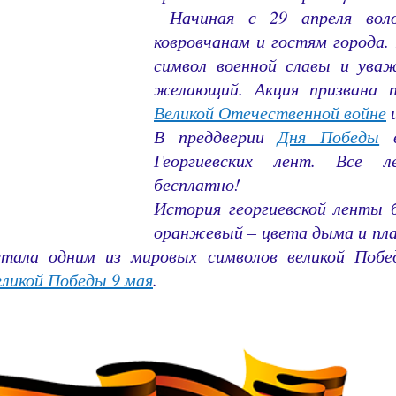
Начиная с 29 апреля воло
ковровчанам и гостям города
символ военной славы и ува
желающий. Акция призвана п
Великой Отечественной войне
и
В преддверии
Дня Победы
в
Георгиевских лент. Все л
бесплатно!
История георгиевской ленты б
оранжевый – цвета дыма и пла
 стала одним из мировых символов великой Побе
ликой Победы 9 мая
.