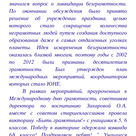
значился вопрос о ликвидации безграмотности.
По окончании обсуждения было принято
решение об учреждении
праздника, целью
которого стало сокращение количества
неграмотных людей путем создания доступного
образования даже в самых отдаленных уголках
планеты. Идея искоренения безграмотности
оказалась близкой многим, поэтому годы с 2002
по 2012 были признаны десятилетием
грамотности. Был утвержден план
международных мероприятий, координатором
которых стало ЮНЕ.
В рамках мероприятий, приуроченных к
Международному дню грамотности, советником
директора по воспитанию Захаровой О.А.
вместе с советом старшеклассников провела
викторину «Быть грамотным!» с учащимися 5, 6
классов. Победу в викторине одержала команда
6А класса! Поздравляем ребят! " Учащиеся