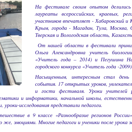
На фестивале своим опытом делились 
лауреаты всероссийских, краевых, рег
участников впечатляет - Хабаровский и 
Крым, города - Магадан, Тула, Москва, 
Тверская и Вологодская область, Казахст
От нашей области в фестивали приним
Ольга Александровна учитель биологи
«Учитель года – 2014) и Пегушина На
городского конкурса «Учитель года -2009)
Насыщенным, интересным стал день 
события. 17 открытых уроков, увлекател
и гости фестиваля. Уроки учителей р
ематики и информатики, начальной школы, естественных
 уроки-исследования представили педагоги.
ешествие в 9 классе «Разнообразие регионов России»
о же, эмоциями. Многие педагоги и ученики после урока