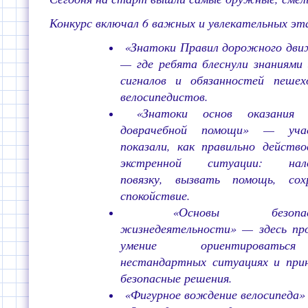
Конкурс включал 6 важных и увлекательных эт
«Знатоки Правил дорожного дви
— где ребята блеснули знаниями 
сигналов и обязанностей пешех
велосипедистов.
«Знатоки основ оказания п
доврачебной помощи» — уча
показали, как правильно действ
экстренной ситуации: нал
повязку, вызвать помощь, сох
спокойствие.
«Основы безопасн
жизнедеятельности» — здесь про
умение ориентировать
нестандартных ситуациях и при
безопасные решения.
«Фигурное вождение велосипеда» 