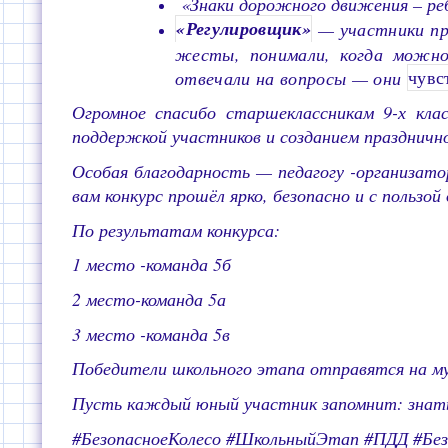
«Знаки дорожного движения – реб
«Регулировщик»
— участники про
жесты, понимали, когда можно
отвечали на вопросы — они
чувс
Огромное спасибо старшеклассникам 9-х кла
поддержкой участников и созданием празднич
Особая благодарность — педагогу -организато
вам конкурс прошёл ярко, безопасно и с пользой 
По результатам конкурса:
1 место -команда 5б
2 место-команда 5а
3 место -команда 5в
Победители школьного этапа отправятся на му
Пусть каждый юный участник запомнит: знать
#БезопасноеКолесо #ШкольныйЭтап #ПДД #Б