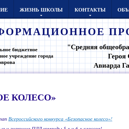
НИЕ
ЖИЗНЬ ШКОЛЫ
КОНТАКТЫ
ОБЪ
ФОРМАЦИОННОЕ
ПР
"Средняя общеобра
ьное бюджетное
Героя 
ное учреждение города
оврова
Авиарда Г
ОЕ КОЛЕСО»
этап
Всероссийского конкурса «Безопасное колесо»!
е и знающие ПДД команды 5-х и 6-х классов!