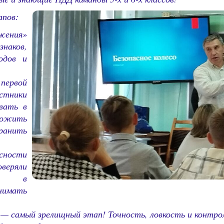
апов:
жения»
знаков,
одов и
ервой
стники
овать в
ожить
ранить
ости
веряли
ся в
нимать
— самый зрелищный этап! Точность, ловкость и контрол