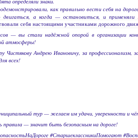
ята определяли знаки.
демонстрировали, как правильно вести себя на дороге
 двигаться, а когда — остановиться, и применяли 
твовали себя настоящими участниками дорожного дви
ссов — вы стали надёжной опорой в организации конку
ной атмосферы!
ру Чистякову Андрею Ивановичу, за профессионализм, з
для всех!
ниципальный тур — желаем им удачи, уверенности и чё
 правила — значит быть безопасным на дороге!
езопасностьНаДороге #СтаршеклассникиПомогают #Во