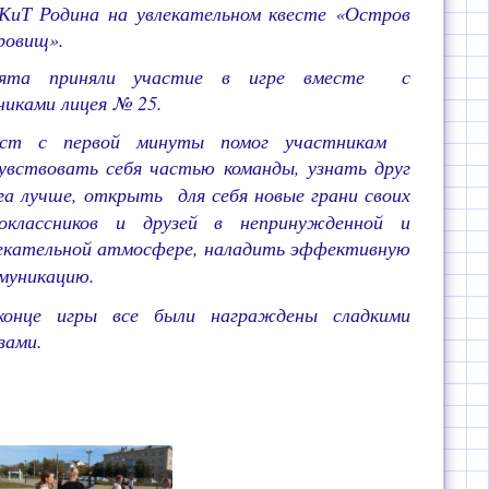
КиТ Родина на увлекательном квесте «Остров
ровищ».
бята приняли участие в игре вместе с
никами лицея № 25.
ест с первой минуты помог участникам
увствовать себя частью команды,
узнать друг
га лучше,
открыть для себя новые грани своих
оклассников и друзей в непринужденной и
екательной атмосфере,
наладить эффективную
муникацию.
конце игры все были награждены сладкими
зами.