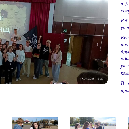
в Д
сок
Ре
уче
Кв
поч
дру
одн
увл
ком
В 
при