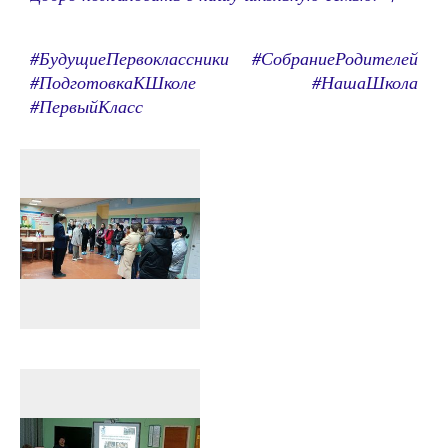
#БудущиеПервоклассники #СобраниеРодителей
#ПодготовкаКШколе #НашаШкола
#ПервыйКласс