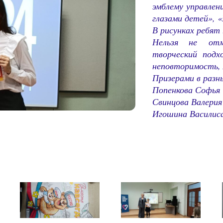
эмблему управлен
глазами детей», 
В рисунках ребят
Нельзя не
от
творческий подх
неповторимость, 
Призерами в разн
Попенкова Софья
Свинцова Валери
Игошина Василис