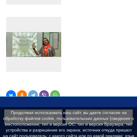
Продолжая использовать наш сайт, вы даете согласие на
Контакты
Сведения об образ
обработку файлов cookie, пользовательских данных (сведения о
местоположении; тип и версия ОС; тип и версия Браузера; тип
устройства и разрешение его экрана; источник откуда пришел
на сайт пользователь; с какого сайта или по какой рекламе; язык