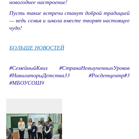
новогоднее настроение!
Пусть такие встречи станут доброй традицией
— ведь семья и школа вместе творят настоящее
чудо!
БОЛЬШЕ НОВОСТЕЙ
#СемейныйКвиз #СтранаНевыученныхУроков
#НавигаторыДетства33 #Росдетцентр#3
#МБОУСОШ9