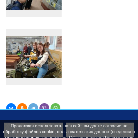
Продолжая использовать наш сайт, вы даете согласие на
Контакты
Сведения об образ
обработку файлов cookie, пользовательских данных (сведения о
местоположении; тип и версия ОС; тип и версия Браузера; тип