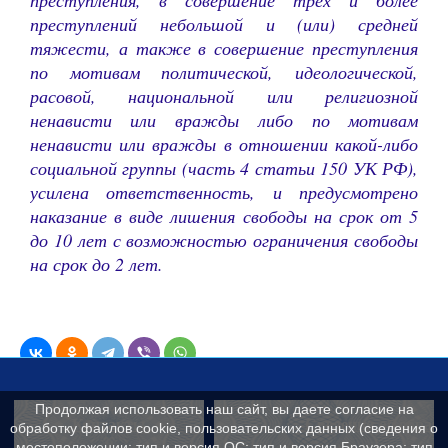
преступления, в совершение трех и более
преступлений небольшой и (или) средней
тяжести, а также в совершение преступления
по мотивам политической, идеологической,
расовой, национальной или религиозной
ненависти или вражды либо по мотивам
ненависти или вражды в отношении какой-либо
социальной группы (часть 4 статьи 150 УК РФ),
усилена ответственность, и предусмотрено
наказание в виде лишения свободы на срок от 5
до 10 лет с возможностью ограничения свободы
на срок до 2 лет.
Продолжая использовать наш сайт, вы даете согласие на
Контакты
Сведения об образ
обработку файлов cookie, пользовательских данных (сведения о
местоположении; тип и версия ОС; тип и версия Браузера; тип