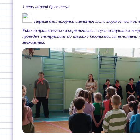
1 день «Давай дружить»
Первый день лагерной смены начался с торжественной л
Работа пришкольного лагеря началась с организационных вопро
проведен инструктаж по технике безопасности, вспомнили п
знакомства.