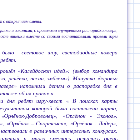
ят с открытием смены.
циями и законами, с правилами внутреннего распорядка лагеря,
после линейки вместе со своими воспитателями провели игры
было световое шоу, светодиодные номера
 ребят.
шёл «Калейдоскоп идей»: (выбор командира
иза, речёвки, песни, эмблемы). Минутка здоровья
агере» напомнили детям о распорядке дня в
 также об их правах и
и для ребят игру-квест « В поисках карты
результатам которой была составлена карта,
Орлёнок-Доброволец», «Орлёнок - Эколог»,
», «Орлёнок – Спортсмен», «Орлёнок - Лидер»,
участвовали в различных интересных конкурсах.
 шутили и много смеялись, остались очень