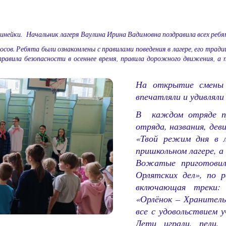
инейки. Начальник лагеря Ваулина Ирина Вадимовна поздравила всех реб
сов. Ребята были ознакомлены с правилами поведения в лагере, его тради
равила безопасности в осеннее время, правила дорожного движения, а 
На открытие смены 
впечатляли и удивляли
В каждом отряде про
отряда, названия, дев
«Твой режим дня в л
пришкольном лагере, а
Вожатые приготовил
Орлятских дел», по 
включающая треки: «
«Орлёнок – Хранитель
все с удовольствием 
Дети играли, пели,