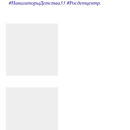
#НавигаторыДетства33 #Росдетцентр.