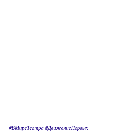
#ВМиреТеатра #ДвижениеПервых