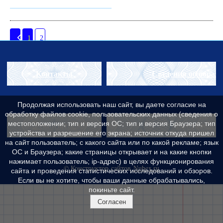
1
2
Контакты
Сведения об образ
Продолжая использовать наш сайт, вы даете согласие на
обработку файлов cookie, пользовательских данных (сведения о
Реквизиты
Противодейс
местоположении; тип и версия ОС; тип и версия Браузера; тип
устройства и разрешение его экрана; источник откуда пришел
на сайт пользователь; с какого сайта или по какой рекламе; язык
ОС и Браузера; какие страницы открывает и на какие кнопки
нажимает пользователь; ip-адрес) в целях функционирования
© Конструктор сайтов
Nubex.ru
сайта и проведения статистических исследований и обзоров.
Если вы не хотите, чтобы ваши данные обрабатывались,
покиньте сайт.
Согласен