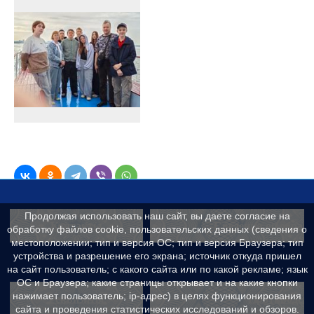
Продолжая использовать наш сайт, вы даете согласие на
Контакты
Сведения об образ
обработку файлов cookie, пользовательских данных (сведения о
местоположении; тип и версия ОС; тип и версия Браузера; тип
устройства и разрешение его экрана; источник откуда пришел
на сайт пользователь; с какого сайта или по какой рекламе; язык
ОС и Браузера; какие страницы открывает и на какие кнопки
Реквизиты
Противодейс
нажимает пользователь; ip-адрес) в целях функционирования
сайта и проведения статистических исследований и обзоров.