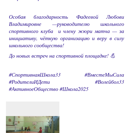
Особая благодарность Фадеевой Любови
Владимировне —руководителю школьного
спортивного клуба и члену жюри матча — за
инициативу, чёткую организацию и веру в силу
школьного сообщества!
До новых встреч на спортивной площадке! 💪
#СпортивнаяШкола33 #ВместеМыСила
#РодителиИДети #Волейбол33
#АктивноеОбщество #Школа2025