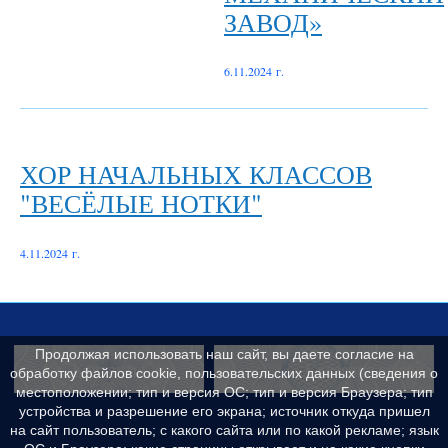
ЗАВОД»
6.11.2024 г.
ХОР НАЧАЛЬНЫХ КЛАССОВ
"ВЕСЁЛЫЕ НОТКИ"
4.11.2024 г.
Продолжая использовать наш сайт, вы даете согласие на
Контакты
Сведения об образ
обработку файлов cookie, пользовательских данных (сведения о
местоположении; тип и версия ОС; тип и версия Браузера; тип
устройства и разрешение его экрана; источник откуда пришел
на сайт пользователь; с какого сайта или по какой рекламе; язык