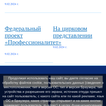
9.02.2024 г.
Федеральный
На цирковом
проект
представлении
«Профессионалитет»
9.02.2024 г.
9.02.2024 г.
Продолжая использовать наш сайт, вы даете согласие на
Контакты
Сведения об образ
обработку файлов cookie, пользовательских данных (сведения о
местоположении; тип и версия ОС; тип и версия Браузера; тип
устройства и разрешение его экрана; источник откуда пришел
на сайт пользователь; с какого сайта или по какой рекламе; язык
ОС и Браузера; какие страницы открывает и на какие кнопки
Реквизиты
Противодейс
нажимает пользователь; ip-адрес) в целях функционирования