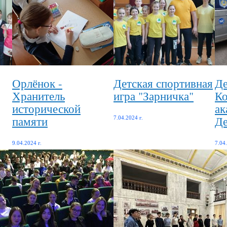
Орлёнок -
Детская спортивная
Де
Хранитель
игра "Зарничка"
Ко
исторической
ак
памяти
Де
7.04.2024 г.
9.04.2024 г.
7.04