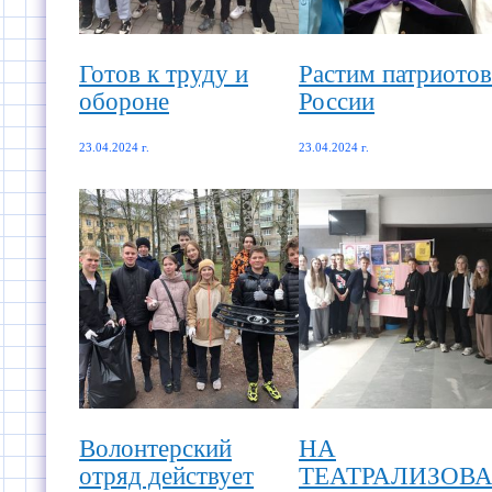
Готов к труду и
Растим патриотов
обороне
России
23.04.2024 г.
23.04.2024 г.
Волонтерский
НА
отряд действует
ТЕАТРАЛИЗОВ