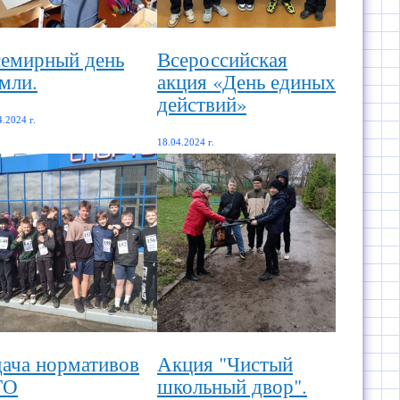
емирный день
Всероссийская
мли.
акция «День единых
действий»
4.2024 г.
18.04.2024 г.
ача нормативов
Акция "Чистый
ТО
школьный двор".