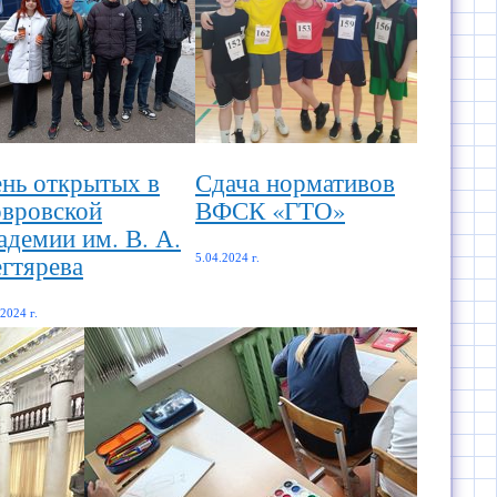
нь открытых в
Сдача нормативов
вровской
ВФСК «ГТО»
адемии им. В. А.
гтярева
5.04.2024 г.
.2024 г.