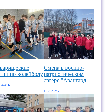
варищеские
Смена в военно-
тчи по волейболу
патриотическом
лагере "Авангард"
4.2024 г.
11.04.2024 г.