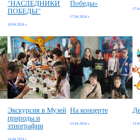
"НАСЛЕДНИКИ
Победы»
ПОБЕДЫ"
17.0
17.04.2024 г.
18.04.2024 г.
Экскурсия в Музей
На концерте
​​​​
природы и
этнографии
13.04.2024 г.
13.0
14.04.2024 г.