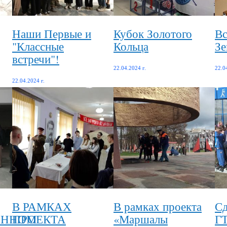
Наши Первые и
Кубок Золотого
Вс
"Классные
Кольца
Зе
встречи"!
22.04.2024 г.
22.0
22.04.2024 г.
В РАМКАХ
В рамках проекта
Сд
АННОМ
ПРОЕКТА
«Маршалы
Г