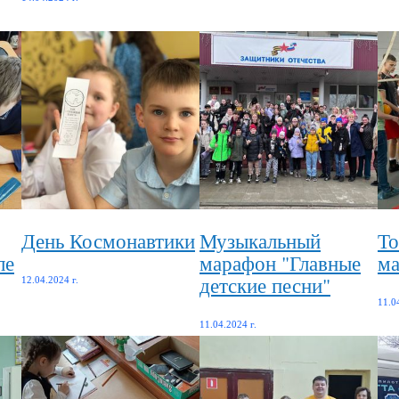
День Космонавтики
Музыкальный
То
ле
марафон "Главные
ма
детские песни"
12.04.2024 г.
11.0
11.04.2024 г.